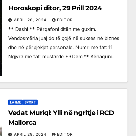
Horoskopi ditor, 29 Prill 2024
APRIL 28, 2024
EDITOR
** Dashi ** Përqafoni ditën me guxim.
Vendosmëria juaj do të çojë në sukses në biznes
dhe në përpjekjet personale. Numri me fat: 11
Ngjyra me fat: mustardë **Demi** Kënaquni…
LAJME
SPORT
Vedat Muriqi: Ylli në ngritje i RCD
Mallorca
APRIL 28, 2024
EDITOR