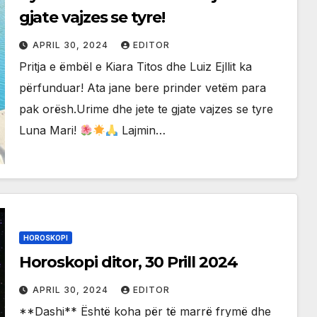
gjate vajzes se tyre!
APRIL 30, 2024
EDITOR
Pritja e ëmbël e Kiara Titos dhe Luiz Ejllit ka
përfunduar! Ata jane bere prinder vetëm para
pak orësh.Urime dhe jete te gjate vajzes se tyre
Luna Mari!
Lajmin…
HOROSKOPI
Horoskopi ditor, 30 Prill 2024
APRIL 30, 2024
EDITOR
**Dashi** Është koha për të marrë frymë dhe