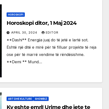
HOROSKOPI
Horoskopi ditor, 1 Maj 2024
APRIL 30, 2024
EDITOR
**Dashi** Energjia juaj do të jetë e lartë sot.
Është një ditë e mirë për të filluar projekte të reja
ose për të marrë vendime të rëndësishme.
**Demi ** Mund…
ART DHE KULTURE
SHOWBIZ
Ky eshte emri! Urime dhe jete te