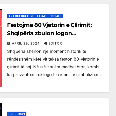
ART DHE KULTURE
LAJME
SOCIALE
Festojmë 80 Vjetorin e Çlirimit:
Shqipëria zbulon logon
përkujtimore
APRIL 29, 2024
EDITOR
Shqipëria shënon një moment historik të
rëndësishëm këtë vit teksa feston 80-vjetorin e
çlirimit të saj. Në një zbulim madhështor, kombi
ka prezantuar një logo të re për të simbolizuar…
HOROSKOPI