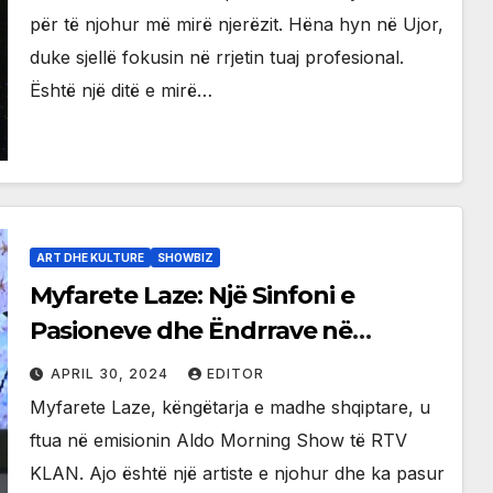
për të njohur më mirë njerëzit. Hëna hyn në Ujor,
duke sjellë fokusin në rrjetin tuaj profesional.
Është një ditë e mirë…
ART DHE KULTURE
SHOWBIZ
Myfarete Laze: Një Sinfoni e
Pasioneve dhe Ëndrrave në
Muzikën Shqiptare
APRIL 30, 2024
EDITOR
Myfarete Laze, këngëtarja e madhe shqiptare, u
ftua në emisionin Aldo Morning Show të RTV
KLAN. Ajo është një artiste e njohur dhe ka pasur