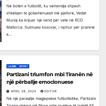
Në botën e futbollit, ku vëmendja shpesh
shkëlqen te golashënuesit më pjellorë, Vedat
Muriqi ka krijuar një vend për vete në RCD
Mallorca. Sulmuesi kosovar, i njohur për praninë
e…
LAJME
SPORT
Partizani triumfon mbi Tiranën në
një përballje emocionuese
APRIL 28, 2024
EDITOR
Në një paraqitje magjepsëse futbollistike, Partizani
Tirana shënoi një fitore ndaj rivalëve të qytetit KF