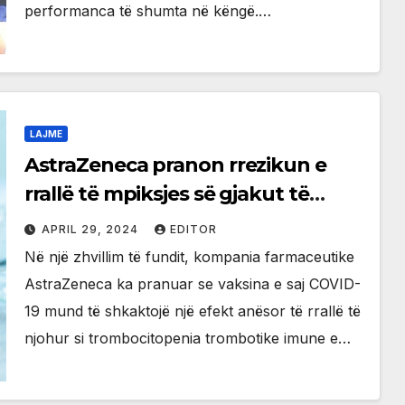
performanca të shumta në këngë.…
LAJME
AstraZeneca pranon rrezikun e
rrallë të mpiksjes së gjakut të
lidhur me vaksinën COVID-19
APRIL 29, 2024
EDITOR
Në një zhvillim të fundit, kompania farmaceutike
AstraZeneca ka pranuar se vaksina e saj COVID-
19 mund të shkaktojë një efekt anësor të rrallë të
njohur si trombocitopenia trombotike imune e…