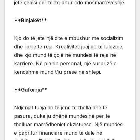
jetë çelësi për të zgjidhur çdo mosmarrëveshje.
**Binjakët**
Kjo do të jetë një ditë e mbushur me socializim
dhe lidhje të reja. Kreativiteti juaj do të lulezojë,
dhe kjo mund të çojë në mundësi të reja në
karrierë. Në planin personal, një surprizë e
këndshme mund t’ju presë në shtëpi.
**Gaforrja**
Ndjenjat tuaja do të jenë të thella dhe të
pasura, duke ju dhënë mundësinë për të
thelluar marrëdhëniet ekzistuese. Një mundësi
e papritur financiare mund të dalë në