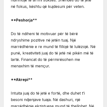
në fokus, kështu që kujdesuni për veten.
**Peshorja**
Do të ndiheni të motivuar për të bërë
ndryshime pozitive në jetën tuaj. Një
marrëdhënie e re mund të fillojë të lulëzojë. Në
punë, kreativiteti juaj do të jetë në pikën më të
lartë. Financat do të përmirësohen me
menaxhim të mençur.
**Akrepi**
Intuita juaj do të jetë e fortë, dhe duhet t’i
besoni ndjenjave tuaja. Në dashuri, një
marrëdhënie ekzistuese mund të thellohet. Në