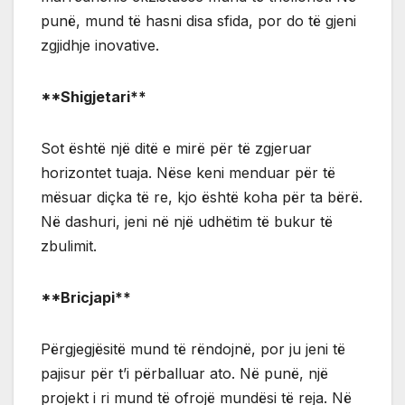
punë, mund të hasni disa sfida, por do të gjeni
zgjidhje inovative.
**Shigjetari**
Sot është një ditë e mirë për të zgjeruar
horizontet tuaja. Nëse keni menduar për të
mësuar diçka të re, kjo është koha për ta bërë.
Në dashuri, jeni në një udhëtim të bukur të
zbulimit.
**Bricjapi**
Përgjegjësitë mund të rëndojnë, por ju jeni të
pajisur për t’i përballuar ato. Në punë, një
projekt i ri mund të ofrojë mundësi të reja. Në