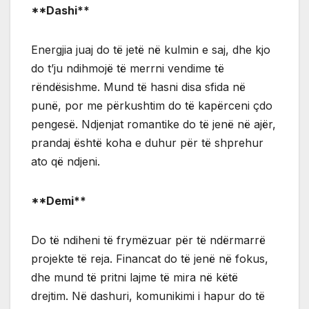
**Dashi**
Energjia juaj do të jetë në kulmin e saj, dhe kjo
do t’ju ndihmojë të merrni vendime të
rëndësishme. Mund të hasni disa sfida në
punë, por me përkushtim do të kapërceni çdo
pengesë. Ndjenjat romantike do të jenë në ajër,
prandaj është koha e duhur për të shprehur
ato që ndjeni.
**Demi**
Do të ndiheni të frymëzuar për të ndërmarrë
projekte të reja. Financat do të jenë në fokus,
dhe mund të pritni lajme të mira në këtë
drejtim. Në dashuri, komunikimi i hapur do të