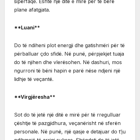
sipërfaqe. Është një ditë e mirë për të bërë
plane afatgjata.
**Luani**
Do të ndiheni plot energji dhe gatishmëri për të
përballuar çdo sfidë. Në punë, përpjekjet tuaja
do të njihen dhe vlerësohen. Në dashuri, mos
ngurroni të bëni hapin e parë nëse ndjeni një
lidhje të veçantë.
**Virgjëresha**
Sot do të jetë një ditë e mirë për të rregulluar
çështje të pazgjidhura, veçanërisht në sferën
personale. Në punë, një qasje e detajuar do t’ju
ndihmojë të arrini sukses. Shëndeti do të jetë