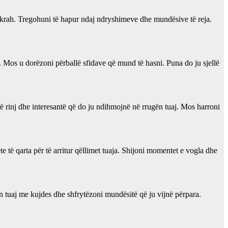
ë krah. Tregohuni të hapur ndaj ndryshimeve dhe mundësive të reja.
. Mos u dorëzoni përballë sfidave që mund të hasni. Puna do ju sjellë
 të rinj dhe interesantë që do ju ndihmojnë në rrugën tuaj. Mos harroni
te të qarta për të arritur qëllimet tuaja. Shijoni momentet e vogla dhe
tën tuaj me kujdes dhe shfrytëzoni mundësitë që ju vijnë përpara.