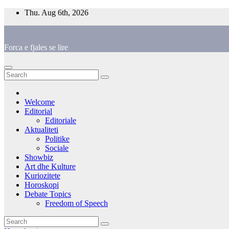
Skip
Thu. Aug 6th, 2026
to
content
Forca e fjales se lire
Welcome
Editorial
Editoriale
Aktualiteti
Politike
Sociale
Showbiz
Art dhe Kulture
Kuriozitete
Horoskopi
Debate Topics
Freedom of Speech