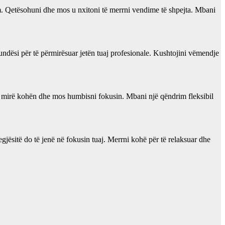
ëm. Qetësohuni dhe mos u nxitoni të merrni vendime të shpejta. Mbani
undësi për të përmirësuar jetën tuaj profesionale. Kushtojini vëmendje
i mirë kohën dhe mos humbisni fokusin. Mbani një qëndrim fleksibil
gjësitë do të jenë në fokusin tuaj. Merrni kohë për të relaksuar dhe