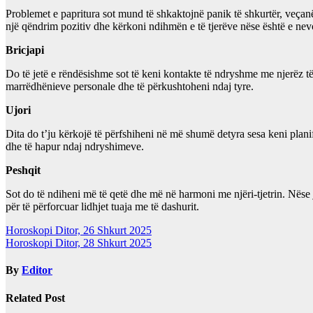
Problemet e papritura sot mund të shkaktojnë panik të shkurtër, veça
një qëndrim pozitiv dhe kërkoni ndihmën e të tjerëve nëse është e ne
Bricjapi
Do të jetë e rëndësishme sot të keni kontakte të ndryshme me njerëz të
marrëdhënieve personale dhe të përkushtoheni ndaj tyre.
Ujori
Dita do t’ju kërkojë të përfshiheni në më shumë detyra sesa keni pl
dhe të hapur ndaj ndryshimeve.
Peshqit
Sot do të ndiheni më të qetë dhe më në harmoni me njëri-tjetrin. Nëse j
për të përforcuar lidhjet tuaja me të dashurit.
Post
Horoskopi Ditor, 26 Shkurt 2025
Horoskopi Ditor, 28 Shkurt 2025
navigation
By
Editor
Related Post