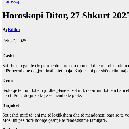
Horoskopi
Horoskopi Ditor, 27 Shkurt 202
By
Editor
Feb 27, 2025
Dashi
Sot do jeni gati të eksperimentoni në çdo moment dhe mund të ndërme
ndërmerrni dhe dëgjoni instinktet tuaja. Kujdesuni për shëndetin tuaj 
Demi
Sado që të mundoheni ju dhe planetët sot nuk do arrini dot të mbani ek
tjerët. Puna do ju kërkojë vëmendje të plotë.
Binjakët
Sot është mirë të jeni më të logjikshëm dhe të mendoheni para se të vep
Mos lini pas dore ndonjë çështje të rëndësishme familjare.