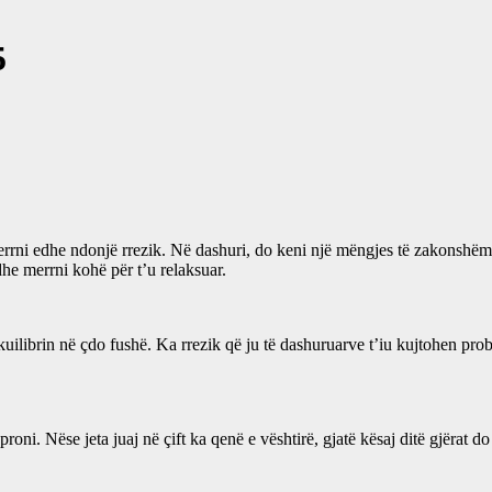
5
rrni edhe ndonjë rrezik. Në dashuri, do keni një mëngjes të zakonshë
dhe merrni kohë për t’u relaksuar.
uilibrin në çdo fushë. Ka rrezik që ju të dashuruarve t’iu kujtohen pro
roni. Nëse jeta juaj në çift ka qenë e vështirë, gjatë kësaj ditë gjërat 