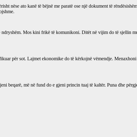
nërisht nëse ato kanë të bëjnë me paratë ose një dokument të rëndësish
vojshme.
 ndryshëm. Mos kini frikë të komunikoni. Ditët në vijim do të sjellin m
anifikuar për sot. Lajmet ekonomike do të kërkojnë vëmendje. Menaxhon
eni beqarë, më në fund do e gjeni princin tuaj të kaltër. Puna dhe përgje