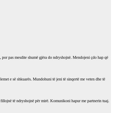
m, por pas mesdite shumë gjëra do ndryshojnë. Mendojeni çdo hap që
blemet e së shkuarës. Mundohuni të jeni të sinqertë me veten dhe të
do fillojnë të ndryshojnë për mirë. Komunikoni hapur me partnerin tuaj.