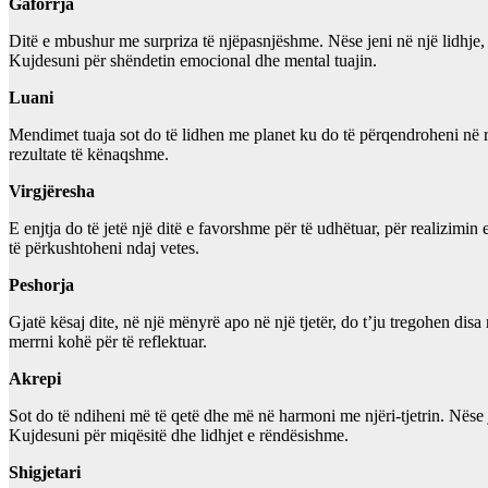
Gaforrja
Ditë e mbushur me surpriza të njëpasnjëshme. Nëse jeni në një lidhje,
Kujdesuni për shëndetin emocional dhe mental tuajin.
Luani
Mendimet tuaja sot do të lidhen me planet ku do të përqendroheni në re
rezultate të kënaqshme.
Virgjëresha
E enjtja do të jetë një ditë e favorshme për të udhëtuar, për realizimi
të përkushtoheni ndaj vetes.
Peshorja
Gjatë kësaj dite, në një mënyrë apo në një tjetër, do t’ju tregohen disa
merrni kohë për të reflektuar.
Akrepi
Sot do të ndiheni më të qetë dhe më në harmoni me njëri-tjetrin. Nëse j
Kujdesuni për miqësitë dhe lidhjet e rëndësishme.
Shigjetari