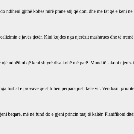
 do ndiheni gjithë kohës mirë pranë atij që doni dhe me fat që e keni n
alizimin e javës tjetër. Kini kujdes nga njerëzit mashtrues dhe të rremë
n e një udhëtimi që keni shtyrë disa kohë më parë. Mund të takoni njerëz
 nga fushat e provave që shtrihen përpara jush këtë vit. Vendosni priorite
eni beqarë, më në fund do e gjeni princin tuaj të kaltër. Planifikoni di