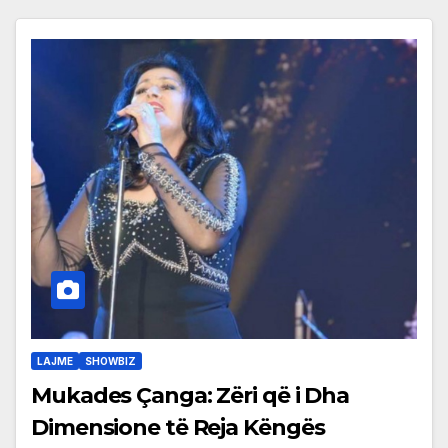
LAJME
SHOWBIZ
Mukades Çanga: Zëri që i Dha
Dimensione të Reja Këngës