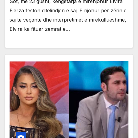
Sot, më 23 gusht, këngëtarja e mirënjohur Elvira
Fjerza feston ditëlindjen e saj. E njohur për zërin e
saj të veçantë dhe interpretimet e mrekullueshme,
Elvira ka fituar zemrat e…