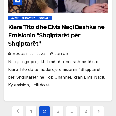
LAJME
SHOWBIZ
SOCIALE
Kiara Tito dhe Elvis Naçi Bashkë në
Emisionin “Shqiptarët për
Shqiptarët”
AUGUST 23, 2024
EDITOR
Në një nga projektet më të rëndësishme të saj,
Kiara Tito do të moderojë emisionin “Shqiptarët
për Shqiptarët” në Top Channel, krah Elvis Naçit.
Ky emision, i cili do të…
Posts
1
2
3
…
12