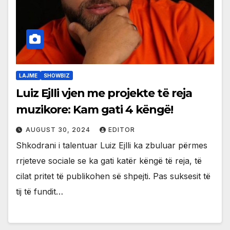
LAJME
SHOWBIZ
Luiz Ejlli vjen me projekte të reja
muzikore: Kam gati 4 këngë!
AUGUST 30, 2024
EDITOR
Shkodrani i talentuar Luiz Ejlli ka zbuluar përmes
rrjeteve sociale se ka gati katër këngë të reja, të
cilat pritet të publikohen së shpejti. Pas suksesit të
tij të fundit…