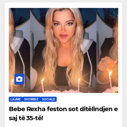
LAJME
SHOWBIZ
SOCIALE
Bebe Rexha feston sot ditëlindjen e
saj të 35-të!