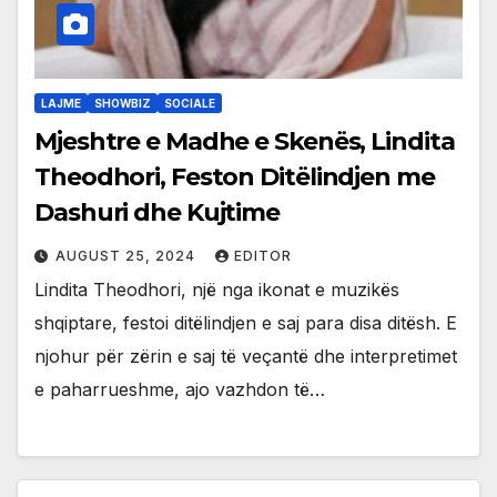
LAJME
SHOWBIZ
SOCIALE
Mjeshtre e Madhe e Skenës, Lindita
Theodhori, Feston Ditëlindjen me
Dashuri dhe Kujtime
AUGUST 25, 2024
EDITOR
Lindita Theodhori, një nga ikonat e muzikës
shqiptare, festoi ditëlindjen e saj para disa ditësh. E
njohur për zërin e saj të veçantë dhe interpretimet
e paharrueshme, ajo vazhdon të…