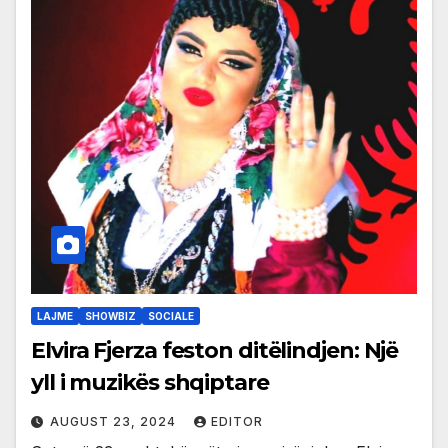
LAJME
SHOWBIZ
SOCIALE
Elvira Fjerza feston ditëlindjen: Një
yll i muzikës shqiptare
AUGUST 23, 2024
EDITOR